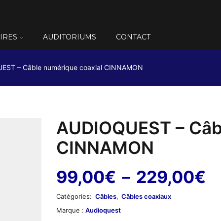
IRES
AUDITORIUMS
CONTACT
EST – Câble numérique coaxial CINNAMON
AUDIOQUEST – Câbl
CINNAMON
P
99,00
€
–
229,00
€
d
Catégories:
Câbles
,
Câbles coaxiaux
pr
Marque :
Audioquest