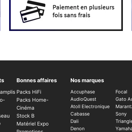
ts
Bonnes affaires
Nos marques
éamplis
Packs HiFi
Accuphase
Focal
AudioQuest
Gato A
o-
Packs Home-
Atoll Electronique
Marant
Cinéma
Cabasse
Sony
seau
Stock B
Dali
Triangl
D
Matériel Expo
Denon
Yamah
Promotions