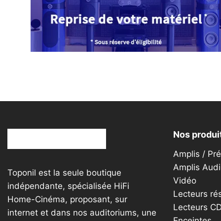
options
peuvent
être
choisies
sur
la
page
du
produit
Nos produi
Amplis / Pr
Amplis Audi
Toponil est la seule boutique
Vidéo
indépendante, spécialisée HiFi
Lecteurs ré
Home-Cinéma, proposant, sur
Lecteurs C
internet et dans nos auditoriums, une
Enceintes