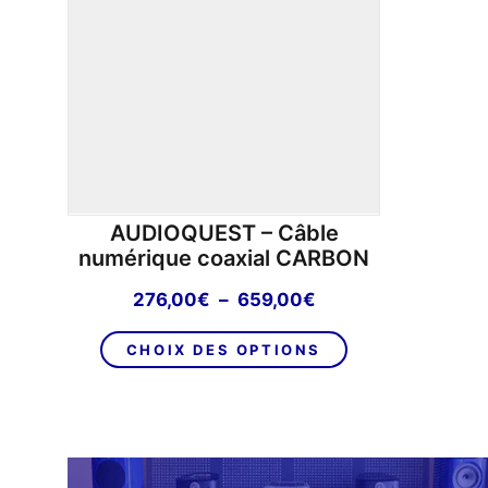
AUDIOQUEST – Câble
numérique coaxial CARBON
Plage
276,00
€
–
659,00
€
de
Ce
prix :
CHOIX DES OPTIONS
produit
276,00€
a
à
plusieurs
659,00€
variations.
Les