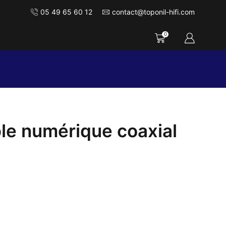
05 49 65 60 12
contact@toponil-hifi.com
0
e numérique coaxial
lage
e
ix :