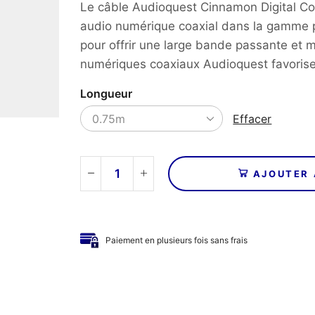
Le câble Audioquest Cinnamon Digital Co
9
audio numérique coaxial dans la gamme p
à
pour offrir une large bande passante et mi
numériques coaxiaux Audioquest favorisen
2
Longueur
Effacer
AJOUTER 
quantité
de
AUDIOQUEST
-
Paiement en plusieurs fois sans frais
Câble
numérique
coaxial
CINNAMON