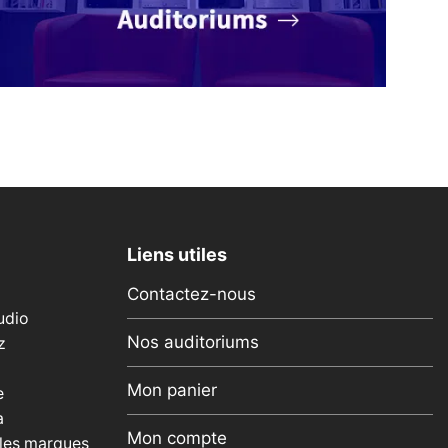
Liens utiles
Contactez-nous
udio
Nos auditoriums
z
Mon panier
e
a
Mon compte
 les marques