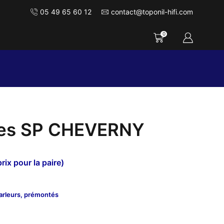
05 49 65 60 12
contact@toponil-hifi.com
0
les SP CHEVERNY
Plage
rix pour la paire)
de
rix :
arleurs, prémontés
149,00€