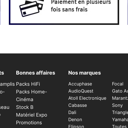
ts
Bonnes affaires
Nos marques
éamplis
Packs HiFi
Accuphase
Focal
AudioQuest
Gato A
o-
Packs Home-
Atoll Electronique
Marant
Cinéma
Cabasse
Sony
seau
Stock B
Dali
Triangl
D
Matériel Expo
Denon
Yamah
Promotions
Elipson
Toutes