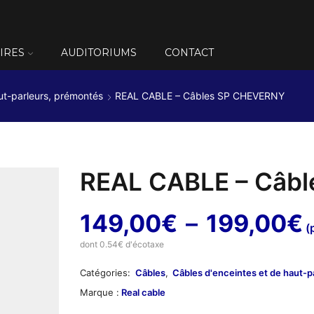
IRES
AUDITORIUMS
CONTACT
ut-parleurs, prémontés
REAL CABLE – Câbles SP CHEVERNY
REAL CABLE – Câb
149,00
€
–
199,00
€
(p
dont 0.54€ d'écotaxe
p
Catégories:
Câbles
,
Câbles d'enceintes et de haut-p
Marque :
Real cable