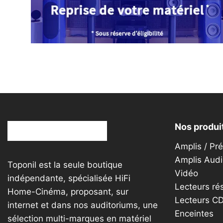
peuvent
être
choisies
sur
la
page
du
produit
Nos produi
Amplis / Pr
Amplis Audi
Toponil est la seule boutique
Vidéo
indépendante, spécialisée HiFi
Lecteurs ré
Home-Cinéma, proposant, sur
Lecteurs C
internet et dans nos auditoriums, une
Enceintes
sélection multi-marques en matériel