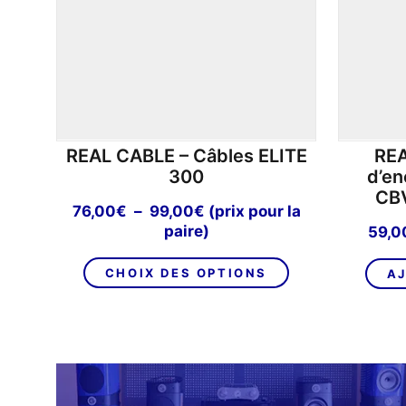
REAL CABLE – Câbles ELITE
REA
300
d’en
CBV
Plage
76,00
€
–
99,00
€
(prix pour la
de
paire)
59,0
prix :
Ce
76,00€
CHOIX DES OPTIONS
AJ
produit
à
a
99,00€
plusieurs
variations.
Les
options