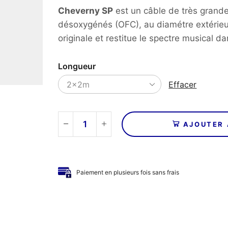
Cheverny SP
est un câble de très grande 
désoxygénés (OFC), au diamétre extérieu
originale et restitue le spectre musical da
Longueur
Effacer
AJOUTER 
quantité
de
REAL
CABLE
Paiement en plusieurs fois sans frais
-
Câbles
SP
CHEVERNY