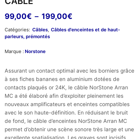
CABLE
Plage
99,00
€
–
199,00
€
de
Catégories:
Câbles
,
Câbles d'enceintes et de haut-
prix :
parleurs, prémontés
99,00€
à
Marque :
Norstone
199,00€
Assurant un contact optimal avec les borniers grâce
à ses fiches bananes en aluminium dotées de
contacts plaqués or 24K, le câble NorStone Arran
MC a été élaboré afin d’exploiter pleinement les
nouveaux amplificateurs et enceintes compatibles
avec le son haute-définition. En réduisant le bruit
de fond, le câble d’enceintes NorStone Arran MC
permet d’obtenir une scène sonore très large et une
excellente spatialisation. Les graves sont incisifs,