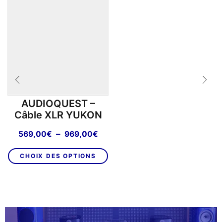
AUDIOQUEST –
Câble XLR YUKON
Plage
–
569,00
€
969,00
€
de
Ce
prix :
CHOIX DES OPTIONS
produit
569,00€
a
à
plusieurs
969,00€
variations.
Les
options