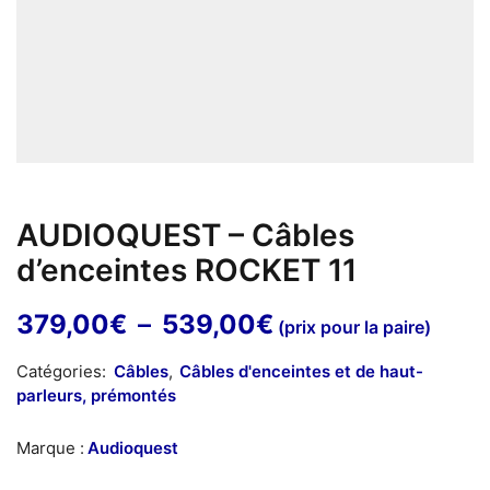
AUDIOQUEST – Câbles
d’enceintes ROCKET 11
Plage
379,00
€
–
539,00
€
(prix pour la paire)
de
Catégories:
Câbles
,
Câbles d'enceintes et de haut-
prix :
parleurs, prémontés
379,00€
à
Marque :
Audioquest
539,00€