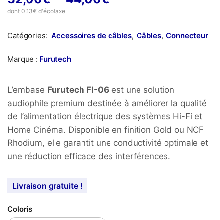
de
dont 0.13€ d'écotaxe
prix :
Catégories:
Accessoires de câbles
,
Câbles
,
Connecteur
32,00€
à
Marque :
Furutech
44,00€
L’embase
Furutech FI-06
est une solution
audiophile premium destinée à améliorer la qualité
de l’alimentation électrique des systèmes Hi-Fi et
Home Cinéma. Disponible en finition Gold ou NCF
Rhodium, elle garantit une conductivité optimale et
une réduction efficace des interférences.
Livraison gratuite !
Coloris