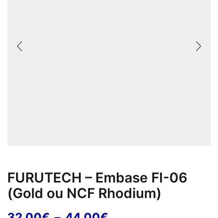
FURUTECH – Embase FI-06
(Gold ou NCF Rhodium)
Plage
32,00
€
–
44,00
€