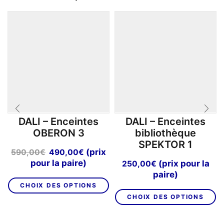
DALI – Enceintes
DALI – Enceintes
OBERON 3
bibliothèque
SPEKTOR 1
Le
Le
(prix
590,00
€
490,00
€
prix
prix
pour la paire)
(prix pour la
250,00
€
initial
actuel
paire)
Ce
était :
est :
CHOIX DES OPTIONS
C
produit
590,00€.
490,00€.
CHOIX DES OPTIONS
pr
a
a
plusieurs