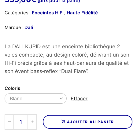
(prix pour la paire)
Catégories:
Enceintes HiFi
,
Haute Fidélité
Marque :
Dali
La DALI KUPID est une enceinte bibliothèque 2
voies compacte, au design coloré, délivrant un son
Hi‑Fi précis grâce à ses haut‑parleurs de qualité et
son évent bass‑reflex “Dual Flare”.
Coloris
Effacer
AJOUTER AU PANIER
quantité
de