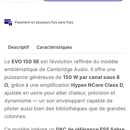
de
CAMBRIDGE
AUDIO
Paiement en plusieurs fois sans frais
-
Amplificateur
EVO
150
Descriptif
Caractéristiques
SE
Le
EVO 150 SE
est l’évolution raffinée du modèle
emblématique de Cambridge Audio. Il offre une
puissance généreuse de
150 W par canal sous 8
Ω
, grâce à une amplification
Hypex NCore Class D
,
ajustée en usine pour allier chaleur, précision et
dynamisme — un son enveloppant capable de
piloter aussi bien des bibliothèques que de grandes
colonnes.
Ce modèle intègre un
DAC de référence ESS Sabre