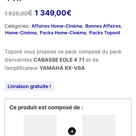
Le
Le
€
1 349,00
€
1 828,00
prix
prix
Catégories:
Affaires Home-Cinéma
,
Bonnes Affaires
,
initial
actuel
Home-Cinéma
,
Packs Home-Cinéma
,
Packs Toponil
était :
est :
1
1
Toponil vous propose ce pack composé du pack
828,00€.
349,00€.
d’enceintes
CABASSE EOLE 4 7.1
et de
l’amplificateur
YAMAHA RX-V6A
Livraison gratuite !