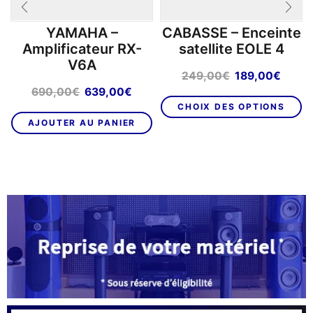
YAMAHA –
CABASSE – Enceinte
Amplificateur RX-
satellite EOLE 4
V6A
Le
Le
249,00
€
189,00
€
prix
prix
Le
Le
690,00
€
639,00
€
C
initial
actue
prix
prix
CHOIX DES OPTIONS
pr
était :
est :
initial
actuel
AJOUTER AU PANIER
a
249,00€.
189,0
était :
est :
pl
690,00€.
639,00€.
va
L
op
p
êt
ch
su
la
p