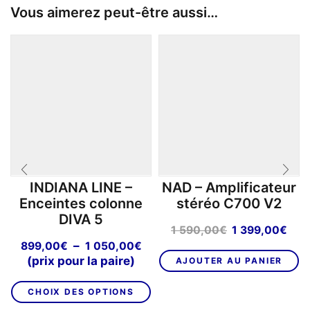
Vous aimerez peut-être aussi…
INDIANA LINE –
NAD – Amplificateur
Enceintes colonne
stéréo C700 V2
DIVA 5
Le
Le
1 590,00
€
1 399,00
€
prix
prix
Plage
–
899,00
€
1 050,00
€
initial
act
de
(prix pour la paire)
AJOUTER AU PANIER
était :
est 
prix :
Ce
1
1
899,00€
CHOIX DES OPTIONS
produit
590,00€.
399
à