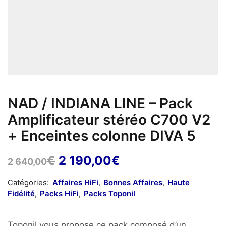
NAD / INDIANA LINE – Pack
Amplificateur stéréo C700 V2
+ Enceintes colonne DIVA 5
Le
Le
€
2 190,00
€
2 640,00
prix
prix
Catégories:
Affaires HiFi
,
Bonnes Affaires
,
Haute
initial
actuel
Fidélité
,
Packs HiFi
,
Packs Toponil
était :
est :
2
2
Toponil vous propose ce pack composé d’un