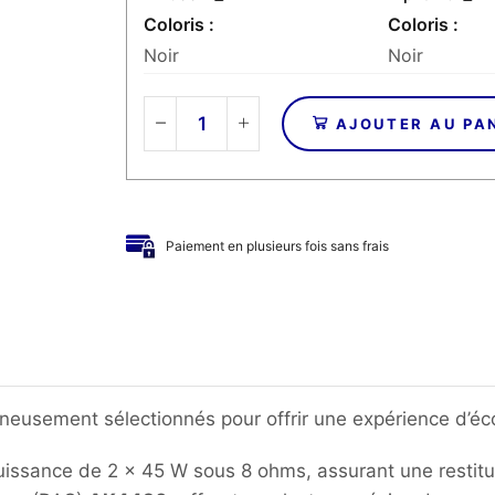
Coloris
Coloris
Noir
Noir
AJOUTER AU PA
quantité
de
MARANTZ
/
PSB
Paiement en plusieurs fois sans frais
-
Pack
Amplificateur
PM
6007+
Enceintes
Alpha
neusement sélectionnés pour offrir une expérience d’éco
P5
issance de 2 x 45 W sous 8 ohms, assurant une restituti