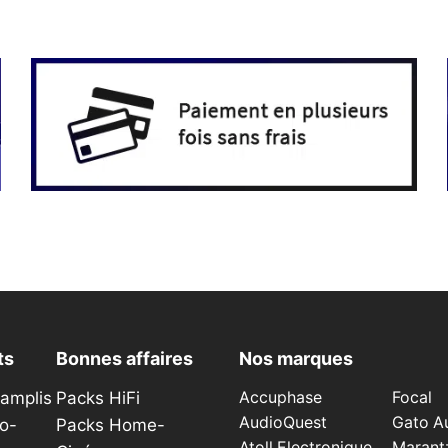
plusieurs
variations.
Les
options
peuvent
être
choisies
sur
la
page
du
produit
ts
Bonnes affaires
Nos marques
éamplis
Packs HiFi
Accuphase
Focal
AudioQuest
Gato A
o-
Packs Home-
Atoll Electronique
Marant