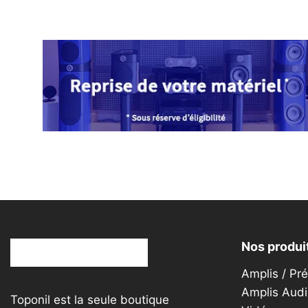
plusieurs
variations.
Les
options
peuvent
être
choisies
sur
la
page
du
produit
Nos produi
Amplis / Pr
Amplis Audi
Toponil est la seule boutique