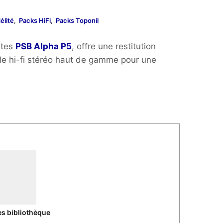
élité
,
Packs HiFi
,
Packs Toponil
ntes
PSB Alpha P5
, offre une restitution
e hi-fi stéréo haut de gamme pour une
€.
es bibliothèque