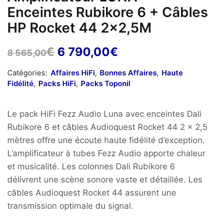
Enceintes Rubikore 6 + Câbles
HP Rocket 44 2×2,5M
Le
Le
€
6 790,00
€
8 565,00
prix
prix
Catégories:
Affaires HiFi
,
Bonnes Affaires
,
Haute
initial
actuel
Fidélité
,
Packs HiFi
,
Packs Toponil
était :
est :
8
6
Le pack HiFi Fezz Audio Luna avec enceintes Dali
565,00€.
790,00€.
Rubikore 6 et câbles Audioquest Rocket 44 2 x 2,5
mètres offre une écoute haute fidélité d’exception.
L’amplificateur à tubes Fezz Audio apporte chaleur
et musicalité. Les colonnes Dali Rubikore 6
délivrent une scène sonore vaste et détaillée. Les
câbles Audioquest Rocket 44 assurent une
transmission optimale du signal.