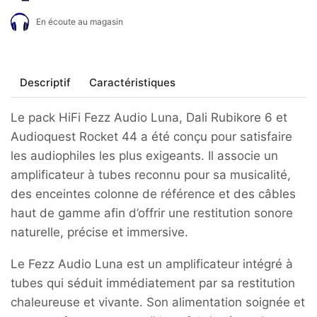
LUNA
En écoute au magasin
+
Enceintes
Rubikore
6
Descriptif
Caractéristiques
+
Câbles
Le pack HiFi Fezz Audio Luna, Dali Rubikore 6 et
HP
Audioquest Rocket 44 a été conçu pour satisfaire
Rocket
44
les audiophiles les plus exigeants. Il associe un
2x2,5M
amplificateur à tubes reconnu pour sa musicalité,
des enceintes colonne de référence et des câbles
haut de gamme afin d’offrir une restitution sonore
naturelle, précise et immersive.
Le Fezz Audio Luna est un amplificateur intégré à
tubes qui séduit immédiatement par sa restitution
chaleureuse et vivante. Son alimentation soignée et