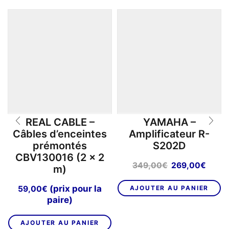
REAL CABLE –
YAMAHA –
Câbles d’enceintes
Amplificateur R-
prémontés
S202D
CBV130016 (2 x 2
Le
Le
349,00
€
269,00
€
m)
prix
prix
initial
actue
(prix pour la
59,00
€
AJOUTER AU PANIER
était :
est :
paire)
349,00€.
269,
AJOUTER AU PANIER