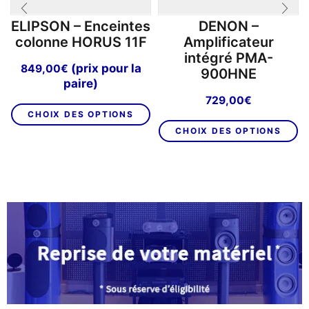
ELIPSON – Enceintes
DENON –
colonne HORUS 11F
Amplificateur
intégré PMA-
(prix pour la
849,00
€
900HNE
paire)
729,00
€
Ce
CHOIX DES OPTIONS
produit
C
CHOIX DES OPTIONS
a
pr
plusieurs
a
variations.
pl
Les
va
options
L
peuvent
op
être
p
choisies
êt
sur
ch
la
su
page
la