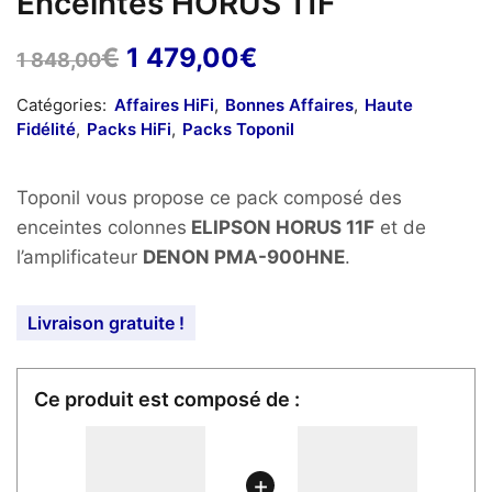
Enceintes HORUS 11F
Le
Le
€
1 479,00
€
1 848,00
prix
prix
Catégories:
Affaires HiFi
,
Bonnes Affaires
,
Haute
initial
actuel
Fidélité
,
Packs HiFi
,
Packs Toponil
était :
est :
1
1
Toponil vous propose ce pack composé des
848,00€.
479,00€.
enceintes colonnes
ELIPSON HORUS 11F
et de
l’amplificateur
DENON PMA-900HNE
.
Livraison gratuite !