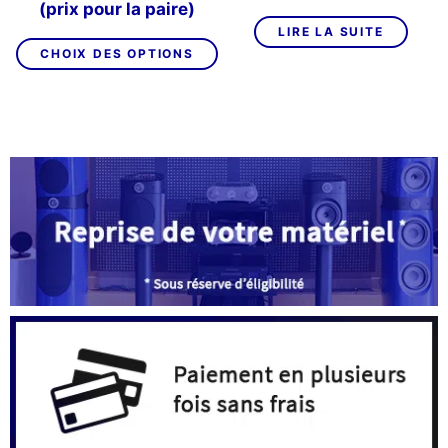
de
(prix pour la paire)
prix :
LIRE LA SUITE
Ce
839,00€
CHOIX DES OPTIONS
produit
à
a
1
plusieurs
279,00€
variations.
Les
options
peuvent
être
choisies
sur
la
page
du
produit