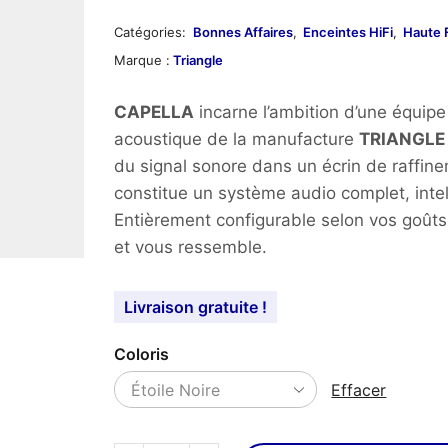
prix
prix
initial
act
Catégories:
Bonnes Affaires
,
Enceintes HiFi
,
Haute F
Marque :
Triangle
était :
est 
2
1
CAPELLA
incarne l’ambition d’une équipe
acoustique de la manufacture
TRIANGLE
499,00€.
490
du signal sonore dans un écrin de raffin
constitue un système audio complet, inte
Entièrement configurable selon vos goût
et vous ressemble.
Livraison gratuite !
Coloris
Effacer