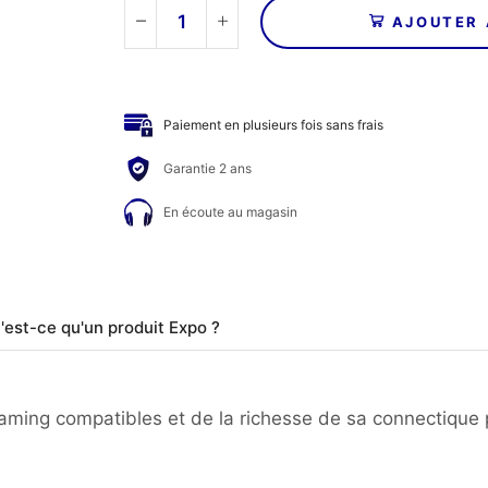
AJOUTER 
quantité
de
TRIANGLE
-
Paiement en plusieurs fois sans frais
Enceintes
CAPELLA
Garantie 2 ans
(Expo)
En écoute au magasin
'est-ce qu'un produit Expo ?
eaming compatibles et de la richesse de sa connectique 