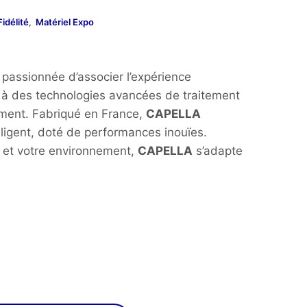
uel
idélité
,
Matériel Expo
:
 passionnée d’associer l’expérience
à des technologies avancées de traitement
,00€.
ement. Fabriqué en France,
CAPELLA
lligent, doté de performances inouïes.
s et votre environnement,
CAPELLA
s’adapte