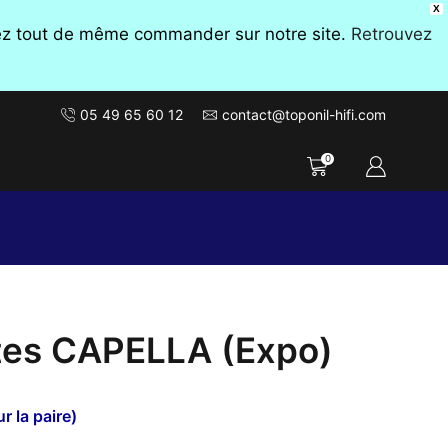
X
vez tout de même commander sur notre site.
Retrouvez
05 49 65 60 12
contact@toponil-hifi.com
0
tes CAPELLA (Expo)
r la paire)