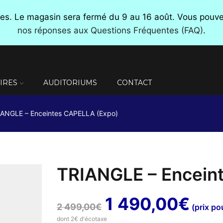
nces. Le magasin sera fermé du 9 au 16 août. Vous pou
nos réponses aux Questions Fréquentes (FAQ)
.
IRES
AUDITORIUMS
CONTACT
IANGLE – Enceintes CAPELLA (Expo)
TRIANGLE – Encein
Le
Le
1 490,00
€
2 499,00
€
(prix pou
dont 2€ d'écotaxe