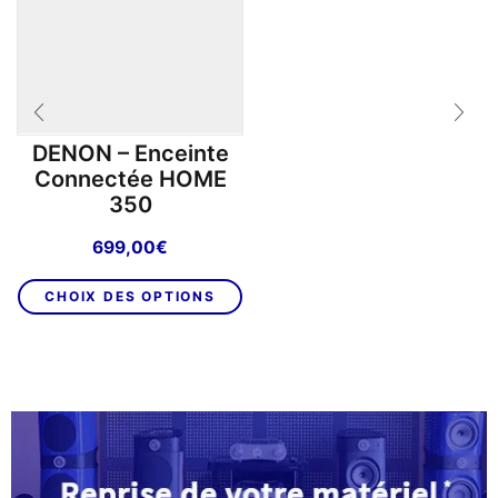
DENON – Enceinte
Connectée HOME
350
699,00
€
Ce
CHOIX DES OPTIONS
produit
a
plusieurs
variations.
Les
options
peuvent
être