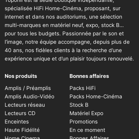
Toponil est la seule boutique indépendante,
sur
spécialisée HiFi Home-Cinéma, proposant, sur
la
internet et dans nos auditoriums, une sélection
page
multi-marques en matériel neuf, expo, stock B…
du
produit
pour tous les budgets. Passionnée par le son et
l’image, notre équipe accompagne, depuis plus de
40 ans, nos fidèles clients à la recherche d’une
expérience unique et d’un plaisir toujours renouvelé.
Nos produits
Bonnes affaires
Amplis / Préamplis
Packs HiFi
Amplis Audio-Vidéo
Packs Home-Cinéma
Lecteurs réseau
Stock B
Lecteurs CD
Matériel Expo
Enceintes
Promotions
Haute Fidélité
En ce moment
Home Cinema
Bonnes Affaires