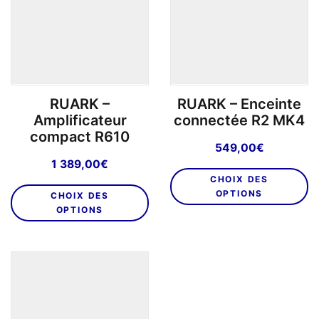
RUARK –
RUARK – Enceinte
Amplificateur
connectée R2 MK4
compact R610
549,00
€
1 389,00
€
C
CHOIX DES
Ce
pr
OPTIONS
CHOIX DES
produit
a
OPTIONS
a
pl
plusieurs
va
variations.
L
Les
o
options
p
peuvent
êt