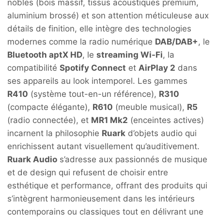
nobles (bois massif, tissus acoustiques premium,
aluminium brossé) et son attention méticuleuse aux
détails de finition, elle intègre des technologies
modernes comme la radio numérique
DAB/DAB+
, le
Bluetooth aptX HD
, le
streaming Wi-Fi
, la
compatibilité
Spotify Connect
et
AirPlay 2
dans
ses appareils au look intemporel. Les gammes
R410
(système tout-en-un référence),
R310
(compacte élégante),
R610
(meuble musical),
R5
(radio connectée), et
MR1 Mk2
(enceintes actives)
incarnent la philosophie
Ruark
d’objets audio qui
enrichissent autant visuellement qu’auditivement.
Ruark Audio
s’adresse aux passionnés de musique
et de design qui refusent de choisir entre
esthétique et performance, offrant des produits qui
s’intègrent harmonieusement dans les intérieurs
contemporains ou classiques tout en délivrant une