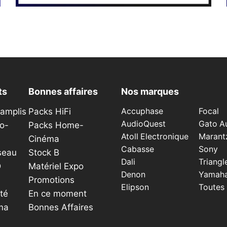
ts
Bonnes affaires
Nos marques
éamplis
Packs HiFi
Accuphase
Focal
AudioQuest
Gato A
o-
Packs Home-
Atoll Electronique
Marant
Cinéma
Cabasse
Sony
seau
Stock B
Dali
Triangl
D
Matériel Expo
Denon
Yamah
Promotions
Elipson
Toutes
té
En ce moment
ma
Bonnes Affaires