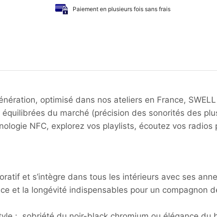
Paiement en plusieurs fois sans frais
énération, optimisé dans nos ateliers en France, SWELL
us équilibrées du marché (précision des sonorités des pl
nologie NFC, explorez vos playlists, écoutez vos radio
oratif et s’intègre dans tous les intérieurs avec ses an
stance et la longévité indispensables pour un compagnon 
 style : sobriété du noir-black chromium ou élégance du