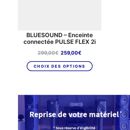
BLUESOUND – Enceinte
connectée PULSE FLEX 2i
Le
Le
299,00
€
259,00
€
prix
prix
Ce
initial
actuel
CHOIX DES OPTIONS
produit
était :
est :
a
299,00€.
259,00€.
plusieurs
variations.
Les
options
peuvent
être
choisies