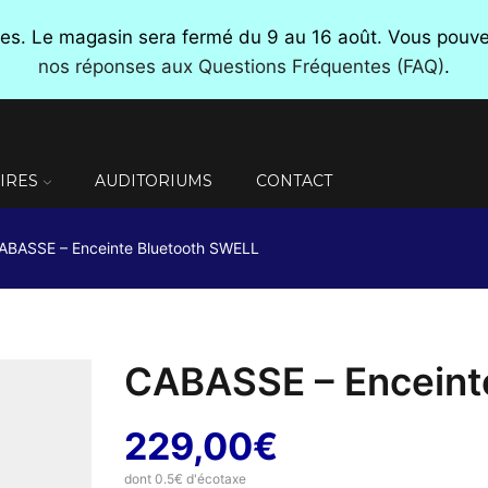
nces. Le magasin sera fermé du 9 au 16 août. Vous pou
nos réponses aux Questions Fréquentes (FAQ)
.
IRES
AUDITORIUMS
CONTACT
ABASSE – Enceinte Bluetooth SWELL
CABASSE – Enceint
229,00
€
dont 0.5€ d'écotaxe