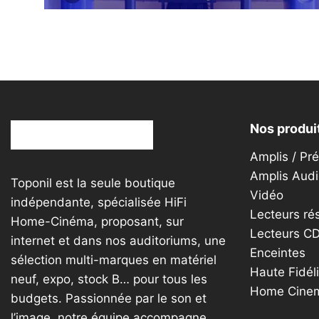
sur
la
page
du
produit
Nos produi
Amplis / Pr
Amplis Audi
Toponil est la seule boutique
Vidéo
indépendante, spécialisée HiFi
Lecteurs ré
Home-Cinéma, proposant, sur
Lecteurs C
internet et dans nos auditoriums, une
Enceintes
sélection multi-marques en matériel
Haute Fidéli
neuf, expo, stock B… pour tous les
Home Cine
budgets. Passionnée par le son et
l’image, notre équipe accompagne,