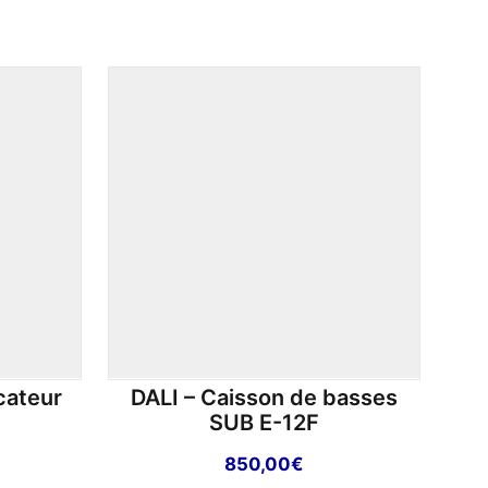
cateur
DALI – Caisson de basses
D
SUB E-12F
850,00
€