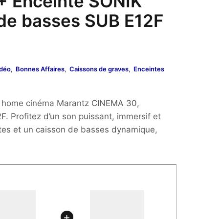
+ Enceinte SONIK
de basses SUB E12F
idéo
,
Bonnes Affaires
,
Caissons de graves
,
Enceintes
uel
:
ck home cinéma Marantz CINEMA 30,
. Profitez d’un son puissant, immersif et
ntes et un caisson de basses dynamique,
,00€.