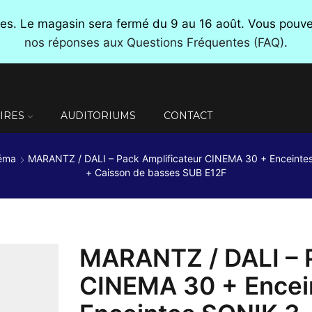
nces. Le magasin sera fermé du 9 au 16 août. Vous pou
nos réponses aux Questions Fréquentes (FAQ)
.
IRES
AUDITORIUMS
CONTACT
néma
MARANTZ / DALI – Pack Amplificateur CINEMA 30 + Enceinte
+ Caisson de basses SUB E12F
MARANTZ / DALI – P
CINEMA 30 + Encei