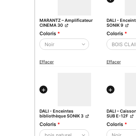
MARANTZ – Amplificateur
DALI - Encein
CINEMA 30
SONIK 9
Coloris
*
Coloris
*
Effacer
Effacer
DALI - Enceintes
DALI – Caisso
bibliothèque SONIK 3
SUB E-12F
Coloris
*
Coloris
*