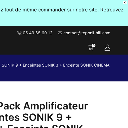
X
vez tout de même commander sur notre site.
Retrouvez
05 49 65 60 12
contact@toponil-hifi.com
0
s SONIK 9 + Enceintes SONIK 3 + Enceinte SONIK CINEMA
ack Amplificateur
ntes SONIK 9 +