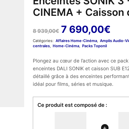
Enceintes SONIK 3 
CINEMA + Caisson 
Le
Le
7 690,00
€
8 939,00
€
prix
prix
Catégories:
Affaires Home-Cinéma
,
Amplis Audio-V
centrales
,
Home-Cinéma
,
Packs Toponil
initial
act
était :
est 
Plongez au cœur de l’action avec ce pa
enceintes DALI SONIK et caisson SUB E12F
8
7
détaillé grâce à des enceintes performa
939,00€.
690
idéal pour films, séries et musique.