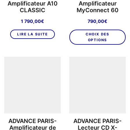
Amplificateur A10
Amplificateur
CLASSIC
MyConnect 60
1 790,00
€
790,00
€
C
LIRE LA SUITE
CHOIX DES
pr
OPTIONS
a
pl
va
L
o
p
êt
ch
su
la
p
ADVANCE PARIS-
ADVANCE PARIS-
d
Amplificateur de
Lecteur CD X-
pr