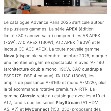
Le catalogue Advance Paris 2025 s’articule autour
de plusieurs gammes. La série
APEX
(édition
limitée 30e anniversaire) comprend les A8 APEX
(75W), A10 APEX (130W), A12 APEX (190W) et le
lecteur CD ACD APEX. La toute nouvelle gamme
Nova
(disponible septembre-octobre 2025) marque
une montée en gamme spectaculaire avec l’A-i190
(architecture double mono, 190W, DAC quadruple
ES9017S, DSP 4 canaux), l’A-i130 (130W), les
amplis de puissance A-S160 et mono A-M220, plus
la télécommande rotative premium A-RTR. La
gamme
Classic
reste au catalogue avec les A10 et
A12, tandis que les séries
PlayStream
(A1 HDMI,
A5, A7) et
MyConnect
(150, 250) proposent des