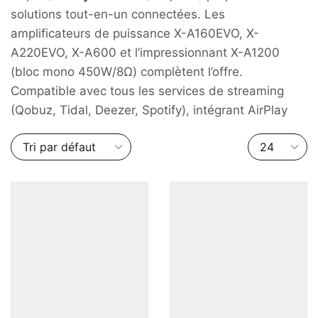
solutions tout-en-un connectées. Les
amplificateurs de puissance X-A160EVO, X-
A220EVO, X-A600 et l’impressionnant X-A1200
(bloc mono 450W/8Ω) complètent l’offre.
Compatible avec tous les services de streaming
(Qobuz, Tidal, Deezer, Spotify), intégrant AirPlay
Nombre
de
produits
par
page