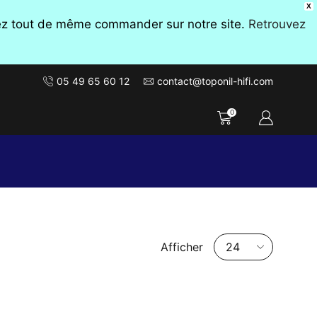
X
vez tout de même commander sur notre site.
Retrouvez
05 49 65 60 12
contact@toponil-hifi.com
0
Nombre
Afficher
de
produits
par
page