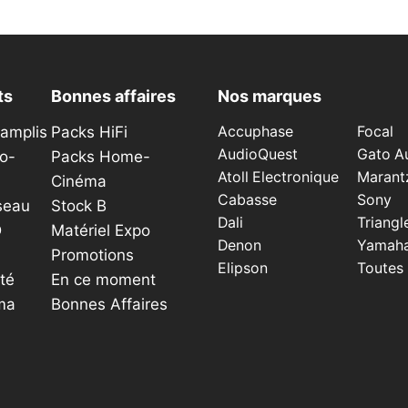
ts
Bonnes affaires
Nos marques
éamplis
Packs HiFi
Accuphase
Focal
AudioQuest
Gato A
o-
Packs Home-
Atoll Electronique
Marant
Cinéma
Cabasse
Sony
seau
Stock B
Dali
Triangl
D
Matériel Expo
Denon
Yamah
Promotions
Elipson
Toutes
té
En ce moment
ma
Bonnes Affaires