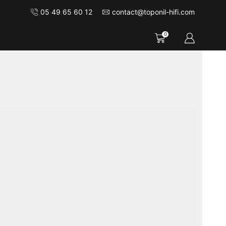
05 49 65 60 12
contact@toponil-hifi.com
0