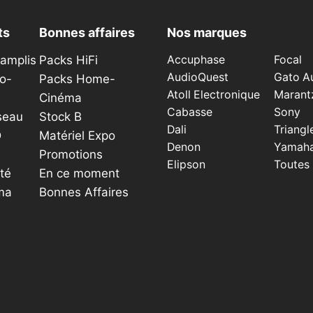
ts
Bonnes affaires
Nos marques
éamplis
Packs HiFi
Accuphase
Focal
AudioQuest
Gato A
o-
Packs Home-
Atoll Electronique
Marant
Cinéma
Cabasse
Sony
seau
Stock B
Dali
Triangl
D
Matériel Expo
Denon
Yamah
Promotions
Elipson
Toutes
té
En ce moment
ma
Bonnes Affaires