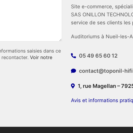
Site e-commerce, spéciali
SAS ONILLON TECHNOLOGIE
service de ses clients les
Auditoriums à Nueil-les-A
nformations saisies dans ce
05 49 65 60 12
e recontacter.
Voir notre
contact@toponil-hif
1, rue Magellan – 79
Avis et informations prati