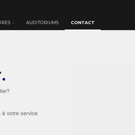
IRES
AUDITORIUMS
CONTACT
r
.
lier?
à votre service