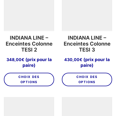
INDIANA LINE –
INDIANA LINE –
Enceintes Colonne
Enceintes Colonne
TESI 2
TESI 3
(prix pour la
(prix pour la
348,00
€
430,00
€
paire)
paire)
Ce
C
CHOIX DES
CHOIX DES
produit
pr
OPTIONS
OPTIONS
a
a
plusieurs
pl
variations.
va
Les
L
options
o