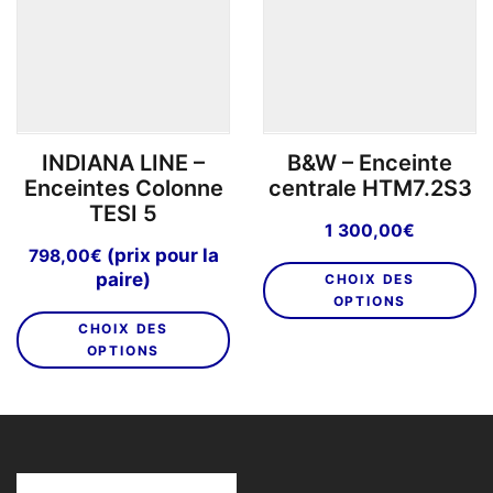
peuvent
p
être
êt
choisies
ch
sur
su
la
la
page
p
INDIANA LINE –
B&W – Enceinte
du
d
Enceintes Colonne
centrale HTM7.2S3
produit
pr
TESI 5
1 300,00
€
(prix pour la
798,00
€
C
paire)
CHOIX DES
pr
OPTIONS
Ce
a
CHOIX DES
produit
pl
OPTIONS
a
va
plusieurs
L
variations.
o
Les
p
options
êt