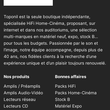
peuvent
ch
être
su
choisies
la
Toponil est la seule boutique indépendante,
sur
p
spécialisée HiFi Home-Cinéma, proposant, sur
la
d
internet et dans nos auditoriums, une sélection
page
pr
multi-marques en matériel neuf, expo, stock B…
du
produit
pour tous les budgets. Passionnée par le son et
l’image, notre équipe accompagne, depuis plus de
40 ans, nos fidèles clients à la recherche d’une
expérience unique et d’un plaisir toujours renouvelé.
Nos produits
Bonnes affaires
Amplis / Préamplis
Packs HiFi
Amplis Audio-Vidéo
Packs Home-Cinéma
Lecteurs réseau
Stock B
Lecteurs CD
Matériel Expo