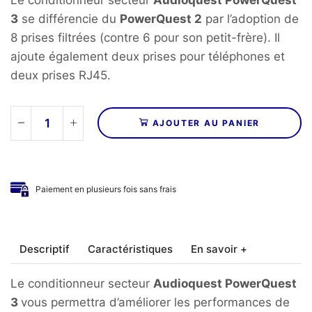
3
se différencie du
PowerQuest 2
par l’adoption de
8 prises filtrées (contre 6 pour son petit-frère). Il
ajoute également deux prises pour téléphones et
deux prises RJ45.
AJOUTER AU PANIER
quantité
de
AUDIOQUEST
-
Paiement en plusieurs fois sans frais
Conditionneur
secteur
POWERQUEST
3
Descriptif
Caractéristiques
En savoir +
Le conditionneur secteur
Audioquest PowerQuest
3
vous permettra d’améliorer les performances de