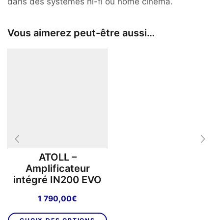
dans des systèmes hi-fi ou home cinéma.
Vous aimerez peut-être aussi…
ATOLL –
Amplificateur
intégré IN200 EVO
1 790,00
€
Ce