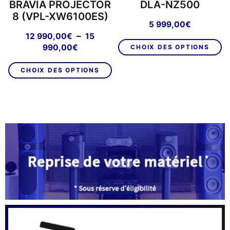
BRAVIA PROJECTOR
DLA-NZ500
8 (VPL-XW6100ES)
5 999,00
€
–
12 990,00
€
15
C
Plage
990,00
€
CHOIX DES OPTIONS
pr
de
Ce
a
prix :
CHOIX DES OPTIONS
produit
pl
12
a
va
990,00€
plusieurs
L
à
variations.
15
op
Les
990,00€
p
options
êt
peuvent
ch
être
su
choisies
la
sur
p
la
d
page
pr
du