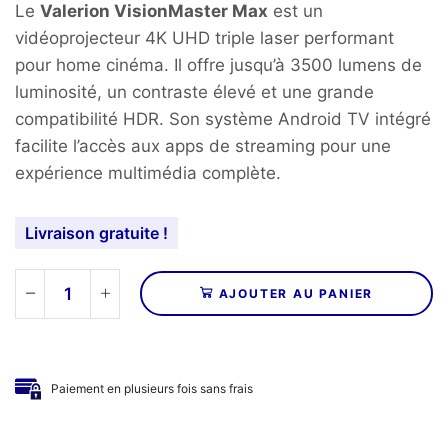
Le
Valerion VisionMaster Max
est un
vidéoprojecteur 4K UHD triple laser performant
pour home cinéma. Il offre jusqu’à 3500 lumens de
luminosité, un contraste élevé et une grande
compatibilité HDR. Son système Android TV intégré
facilite l’accès aux apps de streaming pour une
expérience multimédia complète.
Livraison gratuite !
AJOUTER AU PANIER
quantité
de
VALERION
-
Paiement en plusieurs fois sans frais
Vidéoprojecteurs
UHD
4K