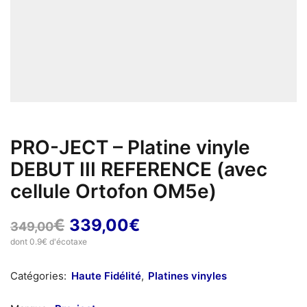
PRO-JECT – Platine vinyle
DEBUT III REFERENCE (avec
cellule Ortofon OM5e)
Le
Le
€
339,00
€
349,00
prix
prix
dont 0.9€ d'écotaxe
initial
actuel
Catégories:
Haute Fidélité
,
Platines vinyles
était :
est :
349,00€.
339,00€.