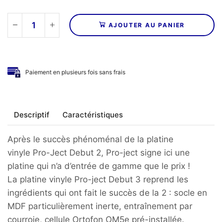
AJOUTER AU PANIER
quantité
de
PRO-
JECT
Paiement en plusieurs fois sans frais
-
Platine
vinyle
DEBUT
Descriptif
Caractéristiques
III
REFERENCE
(avec
Après le succès phénoménal de la platine
cellule
vinyle Pro-Ject Debut 2, Pro-ject signe ici une
Ortofon
platine qui n’a d’entrée de gamme que le prix !
OM5e)
La platine vinyle Pro-ject Debut 3 reprend les
ingrédients qui ont fait le succès de la 2 : socle en
MDF particulièrement inerte, entraînement par
courroie, cellule Ortofon OM5e pré-installée.