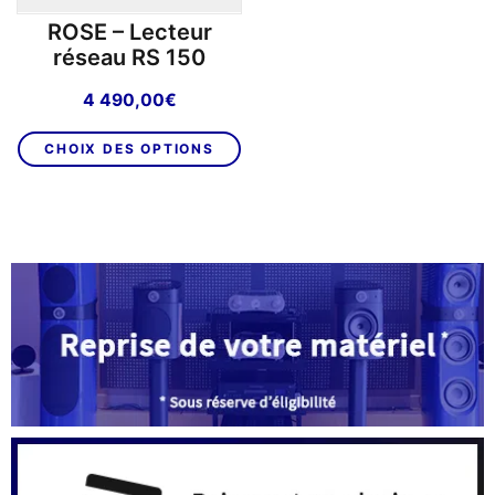
ROSE – Lecteur
réseau RS 150
4 490,00
€
Ce
CHOIX DES OPTIONS
produit
a
plusieurs
variations.
Les
options
peuvent
être
choisies
sur
la
page
du