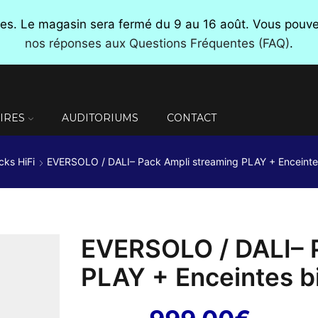
nces. Le magasin sera fermé du 9 au 16 août. Vous pou
nos réponses aux Questions Fréquentes (FAQ)
.
IRES
AUDITORIUMS
CONTACT
cks HiFi
EVERSOLO / DALI– Pack Ampli streaming PLAY + Enceinte
EVERSOLO / DALI– 
PLAY + Enceintes b