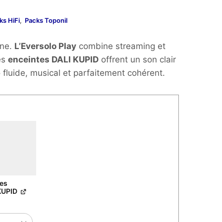
ks HiFi
,
Packs Toponil
l
rne.
L’Eversolo Play
combine streaming et
les
enceintes DALI KUPID
offrent un son clair
 fluide, musical et parfaitement cohérent.
0€.
tes
KUPID