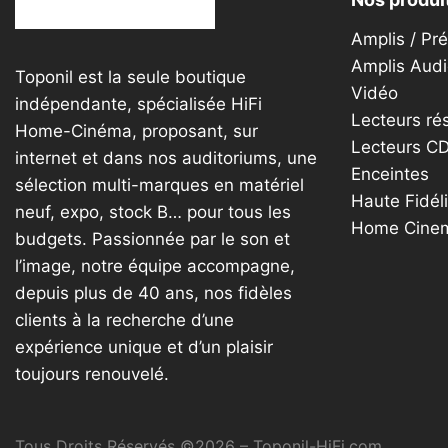
Amplis / Pr
Amplis Audi
Toponil est la seule boutique
Vidéo
indépendante, spécialisée HiFi
Lecteurs ré
Home-Cinéma, proposant, sur
Lecteurs C
internet et dans nos auditoriums, une
Enceintes
sélection multi-marques en matériel
Haute Fidéli
neuf, expo, stock B… pour tous les
Home Cine
budgets. Passionnée par le son et
l’image, notre équipe accompagne,
depuis plus de 40 ans, nos fidèles
clients à la recherche d’une
expérience unique et d’un plaisir
toujours renouvelé.
Tous Droits Réservés ©2026 – Toponil-HiFi.com