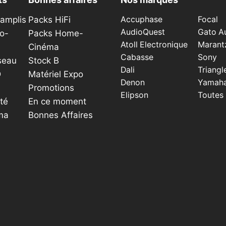
éamplis
Packs HiFi
Accuphase
Focal
AudioQuest
Gato A
o-
Packs Home-
Atoll Electronique
Marant
Cinéma
Cabasse
Sony
seau
Stock B
Dali
Triangl
D
Matériel Expo
Denon
Yamah
Promotions
Elipson
Toutes
té
En ce moment
ma
Bonnes Affaires