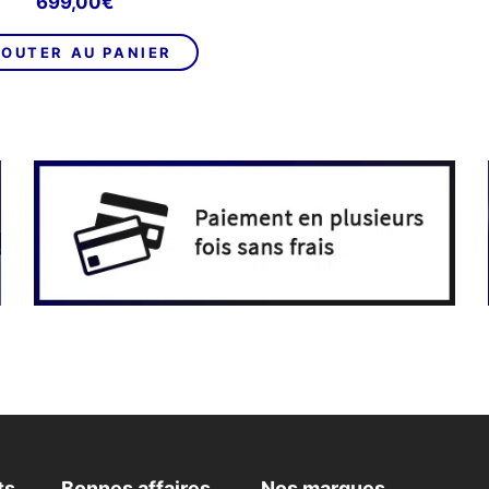
699,00
€
OUTER AU PANIER
ts
Bonnes affaires
Nos marques