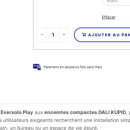
Effacer
AJOUTER AU PA
quantité
de
EVERSOLO
/
DALI–
Paiement en plusieurs fois sans frais
Pack
Ampli
streaming
PLAY
+
Enceintes
bibliothèque
 Eversolo Play
aux
enceintes compactes DALI KUPID
,
KUPID
 utilisateurs exigeants recherchant une installation si
ain, un bureau ou un espace de vie épuré.