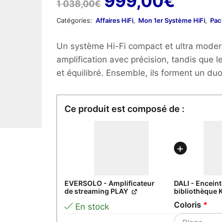
Le
Le
999,00
€
1 038,00
€
prix
prix
Catégories:
Affaires HiFi
,
Mon 1er Système HiFi
,
Pac
initial
actue
Un système Hi-Fi compact et ultra mode
était :
est :
amplification avec précision, tandis que 
et équilibré. Ensemble, ils forment un duo
1
999,0
038,00€.
EVERSOLO - Amplificateur
DALI - Encein
de streaming PLAY
bibliothèque 
Coloris
*
En stock