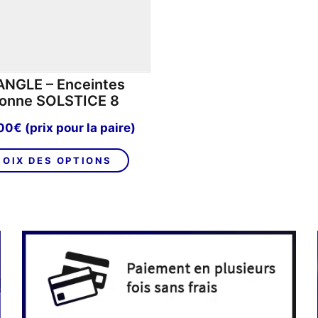
ANGLE – Enceintes
lonne SOLSTICE 8
,00
€
(prix pour la paire)
Ce
OIX DES OPTIONS
produit
a
plusieurs
variations.
Les
options
peuvent
être
choisies