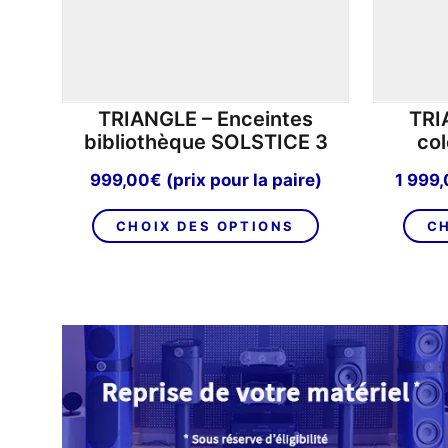
TRIANGLE – Enceintes
TRI
bibliothèque SOLSTICE 3
co
999,00
€
(prix pour la paire)
1 999
Ce
CHOIX DES OPTIONS
CH
produit
a
plusieurs
variations.
Les
options
peuvent
être
choisies