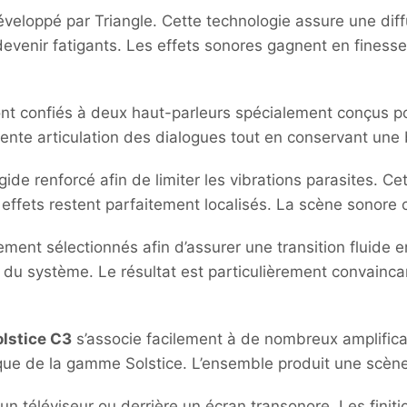
 développé par Triangle. Cette technologie assure une 
 devenir fatigants. Les effets sonores gagnent en finesse
nt confiés à deux haut-parleurs spécialement conçus po
llente articulation des dialogues tout en conservant un
igide renforcé afin de limiter les vibrations parasites. C
es effets restent parfaitement localisés. La scène sonor
ement sélectionnés afin d’assurer une transition fluide 
e du système. Le résultat est particulièrement convainca
olstice C3
s’associe facilement à de nombreux amplifi
èque de la gamme Solstice. L’ensemble produit une scèn
 un téléviseur ou derrière un écran transonore. Les fini