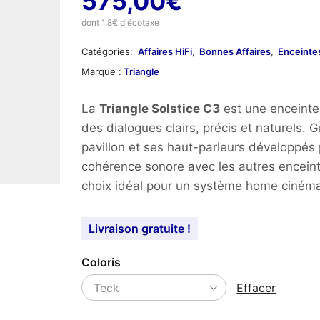
575,00
€
dont 1.8€ d'écotaxe
Catégories:
Affaires HiFi
,
Bonnes Affaires
,
Enceinte
Marque :
Triangle
La
Triangle Solstice C3
est une enceinte 
des dialogues clairs, précis et naturels. 
pavillon et ses haut-parleurs développés p
cohérence sonore avec les autres enceinte
choix idéal pour un système home ciné
Livraison gratuite !
Coloris
Effacer