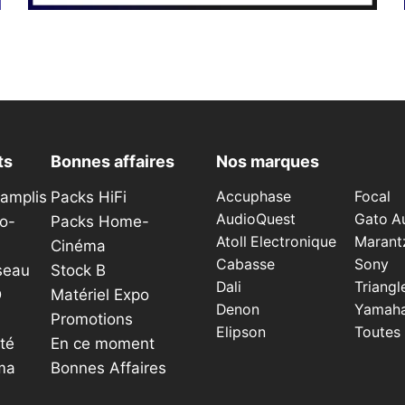
sur
la
page
du
produit
ts
Bonnes affaires
Nos marques
éamplis
Packs HiFi
Accuphase
Focal
AudioQuest
Gato A
o-
Packs Home-
Atoll Electronique
Marant
Cinéma
Cabasse
Sony
seau
Stock B
Dali
Triangl
D
Matériel Expo
Denon
Yamah
Promotions
Elipson
Toutes
té
En ce moment
ma
Bonnes Affaires