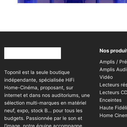
sur
la
page
du
produit
Nos produi
Amplis / Pr
Amplis Audi
Toponil est la seule boutique
Vidéo
indépendante, spécialisée HiFi
Lecteurs ré
Home-Cinéma, proposant, sur
Lecteurs C
internet et dans nos auditoriums, une
Enceintes
sélection multi-marques en matériel
Haute Fidéli
neuf, expo, stock B… pour tous les
Home Cine
budgets. Passionnée par le son et
l’image, notre équipe accompagne,