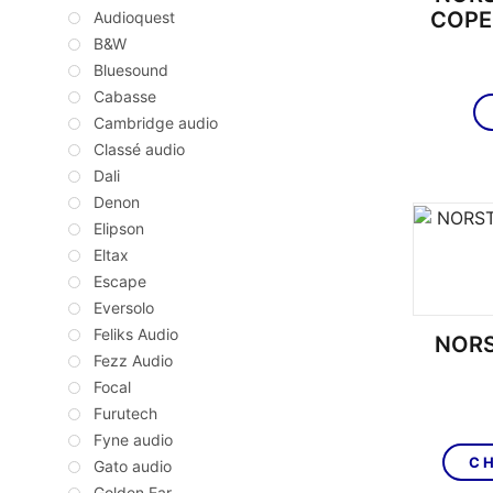
COPE
Audioquest
B&W
Bluesound
Cabasse
Cambridge audio
Classé audio
Dali
Denon
Elipson
Eltax
Escape
Eversolo
Feliks Audio
NORS
Fezz Audio
Focal
Furutech
Fyne audio
CH
Gato audio
Golden Ear