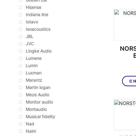
Hisense
Indiana line
Iotavx
Isoacoustics
JBL
JVC
NORS
Lingke Audio
Lumene
Lumin
Luxman
Marantz
CH
Martin logan
Meze Audio
Monitor audio
Montaudio
Musical fidelity
Nad
Naim