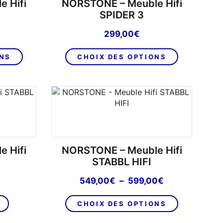
 Hifi
NORSTONE – Meuble Hifi
choisies
choisies
SPIDER 3
sur
sur
299,00
€
la
la
page
page
Ce
Ce
ONS
CHOIX DES OPTIONS
du
du
produit
produit
produit
produit
a
a
plusieurs
plusieurs
variations.
variations.
Les
Les
options
options
peuvent
peuvent
être
être
 Hifi
NORSTONE – Meuble Hifi
choisies
choisies
STABBL HIFI
sur
sur
Plage
549,00
€
–
599,00
€
la
la
de
page
page
Ce
prix :
CHOIX DES OPTIONS
du
du
produit
549,00€
produit
produit
a