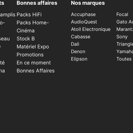
ts
Bonnes affaires
Nos marques
choisies
sur
éamplis
Packs HiFi
Accuphase
Focal
la
AudioQuest
Gato A
o-
Packs Home-
page
Atoll Electronique
Marant
Cinéma
du
Cabasse
Sony
seau
Stock B
produit
Dali
Triangl
D
Matériel Expo
Denon
Yamah
Promotions
Elipson
Toutes
té
En ce moment
ma
Bonnes Affaires