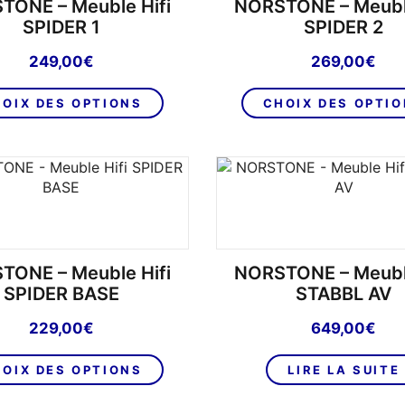
TONE – Meuble Hifi
NORSTONE – Meuble
choisies
SPIDER 1
SPIDER 2
sur
249,00
€
269,00
€
la
page
Ce
OIX DES OPTIONS
CHOIX DES OPTI
du
produit
produit
a
plusieurs
variations.
Les
options
peuvent
être
TONE – Meuble Hifi
NORSTONE – Meuble
choisies
SPIDER BASE
STABBL AV
sur
229,00
€
649,00
€
la
page
Ce
OIX DES OPTIONS
LIRE LA SUITE
du
produit
produit
a