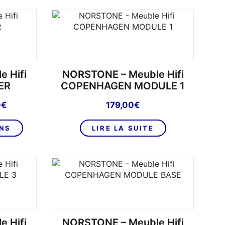
produits
par
page
 Hifi
NORSTONE – Meuble Hifi
ER
COPENHAGEN MODULE 1
Le
0
€
179,00
€
prix
Ce
actuel
ONS
LIRE LA SUITE
produit
est :
a
899,00€.
plusieurs
€.
variations.
Les
options
peuvent
être
 Hifi
NORSTONE – Meuble Hifi