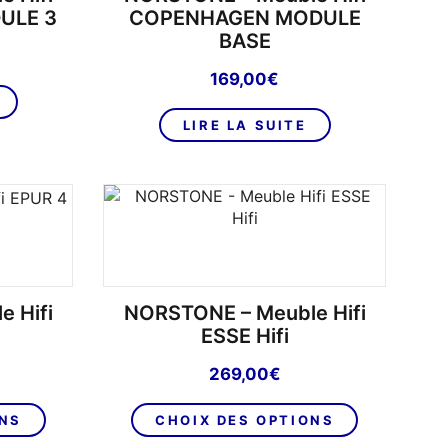
choisies
ULE 3
COPENHAGEN MODULE
sur
BASE
la
169,00
€
page
du
LIRE LA SUITE
produit
 Hifi
NORSTONE – Meuble Hifi
ESSE Hifi
269,00
€
Ce
Ce
ONS
CHOIX DES OPTIONS
produit
produit