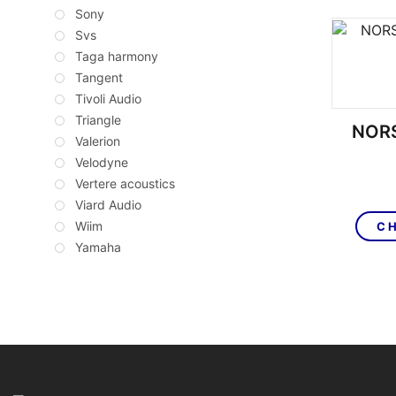
Sony
Svs
Taga harmony
Tangent
Tivoli Audio
Triangle
NORS
Valerion
Velodyne
Vertere acoustics
Viard Audio
Wiim
CH
Yamaha