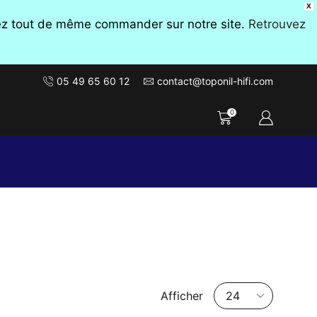
X
vez tout de même commander sur notre site.
Retrouvez
05 49 65 60 12
contact@toponil-hifi.com
0
Nombre
Afficher
de