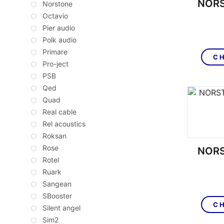
NORS
Norstone
Octavio
Pier audio
Polk audio
Primare
CH
Pro-ject
PSB
Qed
Quad
Real cable
Rel acoustics
Roksan
Rose
NORS
Rotel
Ruark
Sangean
SBooster
CH
Silent angel
Sim2