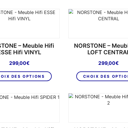
a
plusieurs
variations.
Les
options
peuvent
être
TONE – Meuble Hifi
NORSTONE – Meuble
choisies
ESSE Hifi VINYL
LOFT CENTRA
sur
299,00
€
299,00
€
la
page
Ce
OIX DES OPTIONS
CHOIX DES OPTI
du
produit
produit
a
plusieurs
variations.
Les
options
peuvent
être