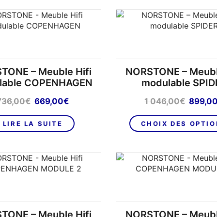
TONE – Meuble Hifi
NORSTONE – Meuble
lable COPENHAGEN
modulable SPID
Le
Le
Le
736,00
€
669,00
€
1 046,00
€
899,0
prix
prix
prix
initial
actuel
initial
LIRE LA SUITE
CHOIX DES OPTI
était :
est :
était :
736,00€.
669,00€.
1
046,00
TONE – Meuble Hifi
NORSTONE – Meuble