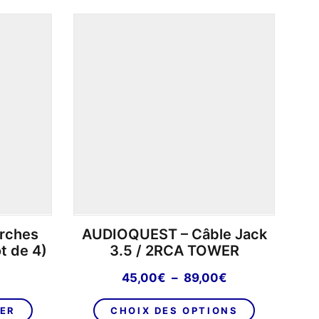
produits
par
page
rches
AUDIOQUEST – Câble Jack
t de 4)
3.5 / 2RCA TOWER
Plage
45,00
€
–
89,00
€
de
Ce
prix :
IER
CHOIX DES OPTIONS
produit