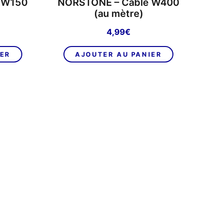
 W150
NORSTONE – Câble W400
(au mètre)
4,99
€
IER
AJOUTER AU PANIER