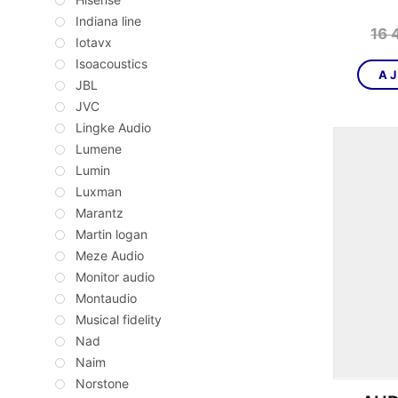
Indiana line
16 
Iotavx
Isoacoustics
AJ
JBL
JVC
Lingke Audio
Lumene
Lumin
Luxman
Marantz
Martin logan
Meze Audio
Monitor audio
Montaudio
Musical fidelity
Nad
Naim
Norstone