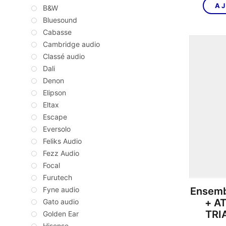
AJ
B&W
Bluesound
Cabasse
Cambridge audio
Classé audio
Dali
Denon
Elipson
Eltax
Escape
Eversolo
Feliks Audio
Fezz Audio
Focal
Furutech
Ensemb
Fyne audio
+ A
Gato audio
TRI
Golden Ear
Hisense