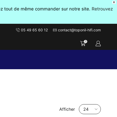
X
vez tout de même commander sur notre site.
Retrouvez
05 49 65 60 12
contact@toponil-hifi.com
0
Nombre
Afficher
de