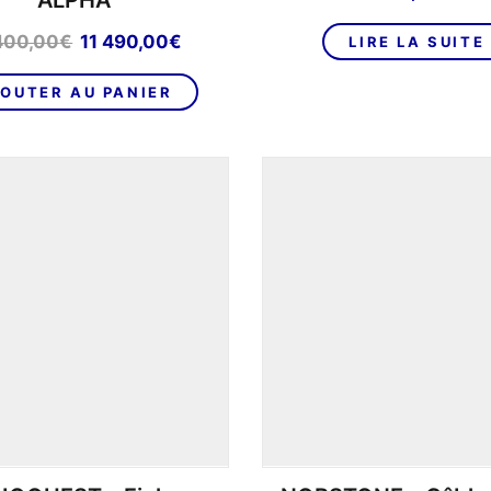
ALPHA
Le
Le
400,00
€
11 490,00
€
LIRE LA SUITE
prix
prix
initial
actuel
OUTER AU PANIER
était :
est :
16
11
400,00€.
490,00€.