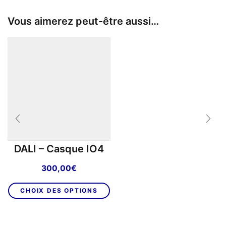
Vous aimerez peut-être aussi…
DALI – Casque IO4
300,00
€
Ce
CHOIX DES OPTIONS
produit
a
plusieurs