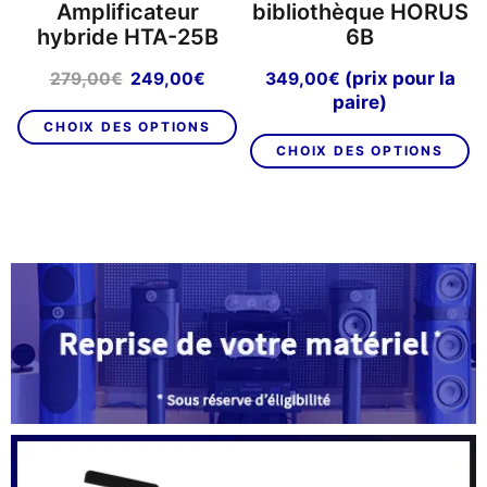
Amplificateur
bibliothèque HORUS
hybride HTA-25B
6B
Le
Le
(prix pour la
279,00
€
249,00
€
349,00
€
prix
prix
paire)
Ce
initial
actuel
CHOIX DES OPTIONS
C
produit
était :
est :
CHOIX DES OPTIONS
pr
a
279,00€.
249,00€.
a
plusieurs
pl
variations.
va
Les
L
options
op
peuvent
p
être
êt
choisies
ch
sur
su
la
la
page
p
du
d
produit