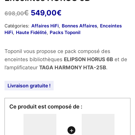
Le
Le
€
549,00
€
698,00
prix
prix
Catégories:
Affaires HiFi
,
Bonnes Affaires
,
Enceintes
initial
actuel
HiFi
,
Haute Fidélité
,
Packs Toponil
était :
est :
698,00€.
549,00€.
Toponil vous propose ce pack composé des
enceintes bibliothèques
ELIPSON HORUS 6B
et de
l’amplificateur
TAGA HARMONY HTA-25B
.
Livraison gratuite !