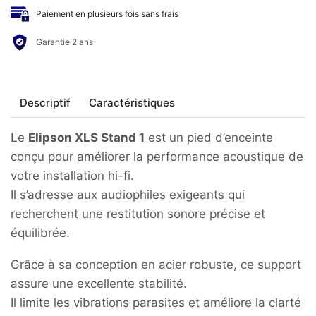
-
Paiement en plusieurs fois sans frais
Pieds
Heritage
Garantie 2 ans
XLS
Stand
1
Descriptif
Caractéristiques
Le
Elipson XLS Stand 1
est un pied d’enceinte
conçu pour améliorer la performance acoustique de
votre installation hi-fi.
Il s’adresse aux audiophiles exigeants qui
recherchent une restitution sonore précise et
équilibrée.
Grâce à sa conception en acier robuste, ce support
assure une excellente stabilité.
Il limite les vibrations parasites et améliore la clarté