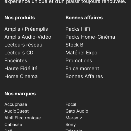
expérience unique et d’un plaisir toujours renouvelé.
Nos produits
Bonnes affaires
Amplis / Préamplis
Packs HiFi
Amplis Audio-Vidéo
Packs Home-Cinéma
Lecteurs réseau
Stock B
Lecteurs CD
Matériel Expo
Enceintes
Promotions
Haute Fidélité
En ce moment
Home Cinema
Bonnes Affaires
Nos marques
Accuphase
Focal
AudioQuest
Gato Audio
Atoll Electronique
Marantz
Cabasse
Sony